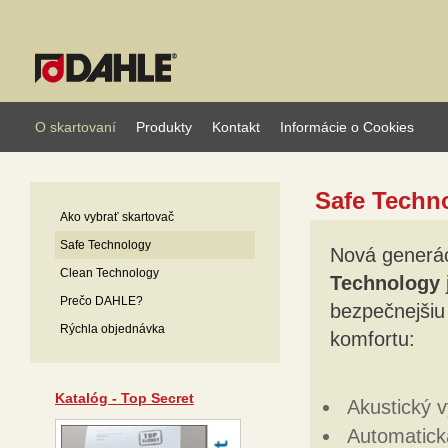
O skartovaní
Produkty
Kontakt
Informácie o Cookies
Safe Techn
Ako vybrať skartovač
Safe Technology
Nová generác
Clean Technology
Technology
Prečo DAHLE?
bezpečnejšiu
Rýchla objednávka
komfortu:
Katalóg - Top Secret
Akustický 
Automatick