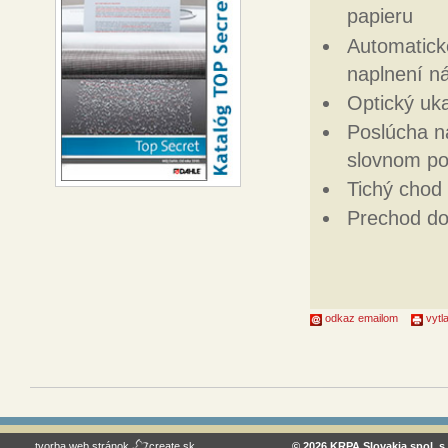
papieru
Automatické
naplnení n
Optický uk
Poslúcha n
slovnom po
Tichý chod 
Prechod do
odkaz emailom
vytla
tvorba web stránok
create.sk
© 2026 KRPA Slovakia spol. s 