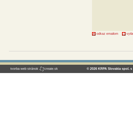
odkaz emailom
vytla
tvorba web stránok
create.sk
© 2026 KRPA Slovakia spol. s 