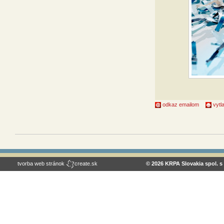
odkaz emailom
vytla
tvorba web stránok
create.sk
© 2026 KRPA Slovakia spol. s 