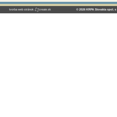
tvorba web stránok
create.sk
© 2026 KRPA Slovakia spol. s 