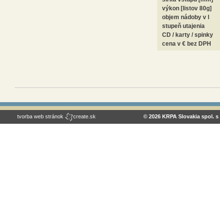
výkon [listov 80g]
objem nádoby v l
stupeň utajenia
CD / karty / spinky
cena v € bez DPH
tvorba web stránok
create.sk
© 2026 KRPA Slovakia spol. s 