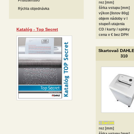
Príslušenstvo
rez [mm]
šírka vstupu [mm]
Rýchla objednávka
výkon [listov 80g]
objem nádoby v l
stupeň utajenia
Katalóg - Top Secret
CD / karty / spinky
cena v € bez DPH
Skartovač DAHLE
310
+ Darček
rez [mm]
šírka vstupu [mm]