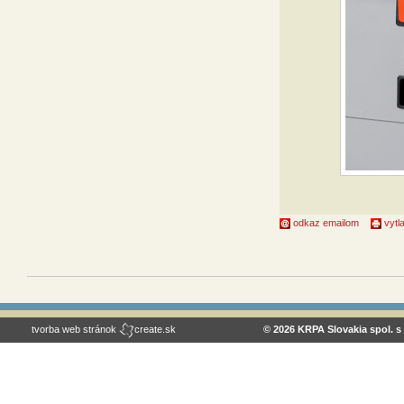
odkaz emailom
vytla
tvorba web stránok
create.sk
© 2026 KRPA Slovakia spol. s 