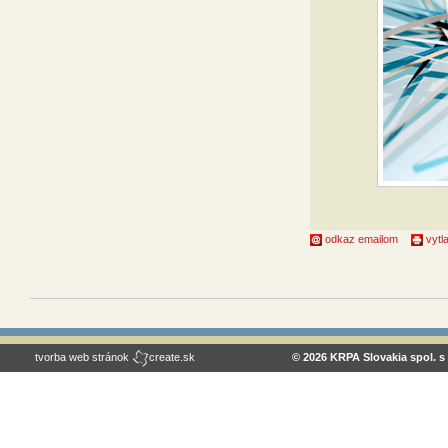
odkaz emailom
vytla
tvorba web stránok
create.sk
© 2026 KRPA Slovakia spol. s 