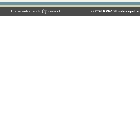
tvorba web stránok
create.sk
© 2026 KRPA Slovakia spol. s 