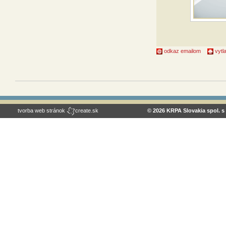
odkaz emailom
vytla
tvorba web stránok
create.sk
© 2026 KRPA Slovakia spol. s 